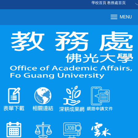
:::
學校首頁
|
教務處首頁
MENU
Tog