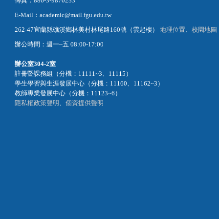
傳真：886-3-9870233
E-Mail：academic@mail.fgu.edu.tw
262-47宜蘭縣礁溪鄉林美村林尾路160號（雲起樓）
地理位置
、
校園地圖
辦公時間：週一~五 08:00-17:00
辦公室
304-2室
註冊暨課務組（分機：11111~3、11115）
學生學習與生涯發展中心（分機：11160、11162~3）
教師專業發展中心（分機：11123~6）
隱私權政策聲明
、
個資提供聲明