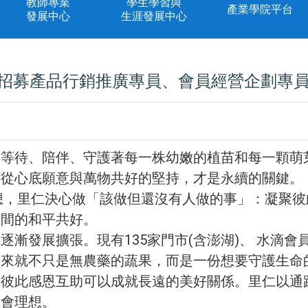
教師專業
學生學習與
產業學院平台
發展中心
生涯發展中心
 招募產品行銷推廣專員、會員經營企劃專
，等待、陪伴、守護著每一株幼嫩的植苗和每一顆萌
打從心底願意與萬物共好的堅持，才是永續的關鍵。
理想，里仁決心做「該做但還沒有人做的事」：凝聚
命間的和平共好。
漸發展擴張。現有135家門市(含澎湖)、 水滴會
從來就不只是無農藥的蔬果，而是一份想要守護生命
，彼此感恩互助可以成就長遠的美好關係。里仁以通
社會理想。