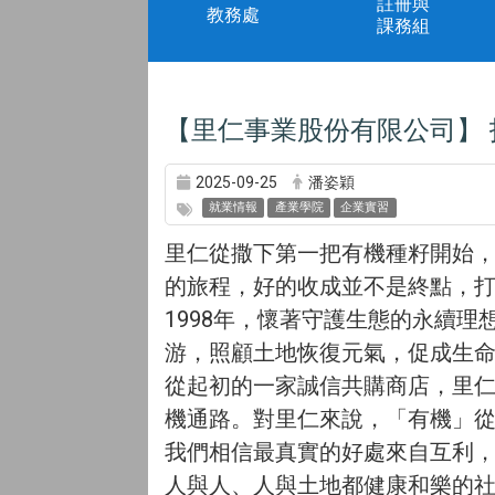
註冊與
教務處
課務組
【里仁事業股份有限公司】
2025-09-25
潘姿穎
就業情報
產業學院
企業實習
里仁從撒下第一把有機種籽開始
的旅程，好的收成並不是終點，
1998年，懷著守護生態的永續
游，照顧土地恢復元氣，促成生
從起初的一家誠信共購商店，里仁逐
機通路。對里仁來說，「有機」
我們相信最真實的好處來自互利
人與人、人與土地都健康和樂的