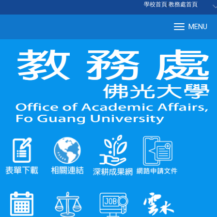
:::
學校首頁
|
教務處首頁
MENU
Tog