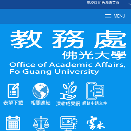
:::
學校首頁
|
教務處首頁
MENU
Tog