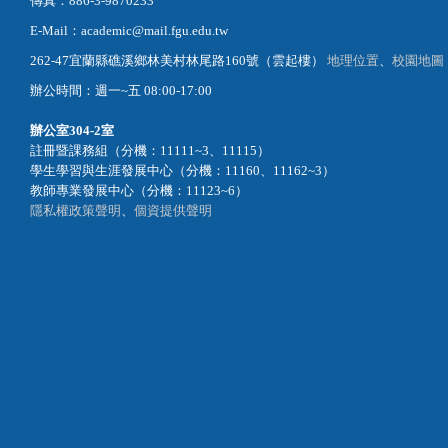
傳真：886-3-9870233
E-Mail：academic@mail.fgu.edu.tw
262-47宜蘭縣礁溪鄉林美村林尾路160號（雲起樓）
地理位置
、
校園地圖
辦公時間：週一~五 08:00-17:00
辦公室
304-2室
註冊暨課務組（分機：11111~3、11115）
學生學習與生涯發展中心（分機：11160、11162~3）
教師專業發展中心（分機：11123~6）
隱私權政策聲明
、
個資提供聲明