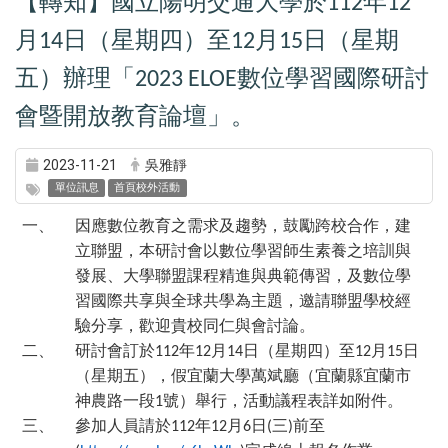
【轉知】國立陽明交通大學於
年
112
12
月
日（星期四）至
月
日（星期
14
12
15
五）辦理「
數位學習國際研討
2023 ELOE
會暨開放教育論壇」。
2023-11-21
吳雅靜
單位訊息
首頁校外活動
一、
因應數位教育之需求及趨勢，鼓勵跨校合作，建
立聯盟，本研討會以數位學習師生素養之培訓與
發展、大學聯盟課程精進與典範傳習，及數位學
習國際共享與全球共學為主題，邀請聯盟學校經
驗分享，歡迎貴校同仁與會討論。
二、
研討會訂於
年
月
日（星期四）至
月
日
112
12
14
12
15
（星期五），假宜蘭大學萬斌廳（宜蘭縣宜蘭市
神農路一段
號）舉行，活動議程表詳如附件。
1
三、
參加人員請於
年
月
日
三
前至
112
12
6
(
)