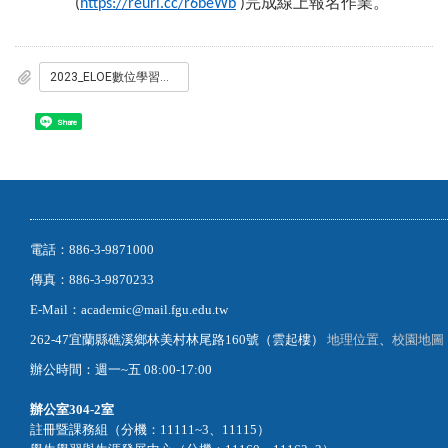
完成線上報名作業。
(
https://reurl.cc/r6beWb
)
2023_ELOE數位學習國際研討會暨開放教育論壇.pdf
Share
電話：886-3-9871000
傳真：886-3-9870233
E-Mail：academic@mail.fgu.edu.tw
262-47宜蘭縣礁溪鄉林美村林尾路160號（雲起樓）
地理位置
、
校園地圖
辦公時間：週一~五 08:00-17:00
辦公室
304-2室
註冊暨課務組（分機：11111~3、11115）