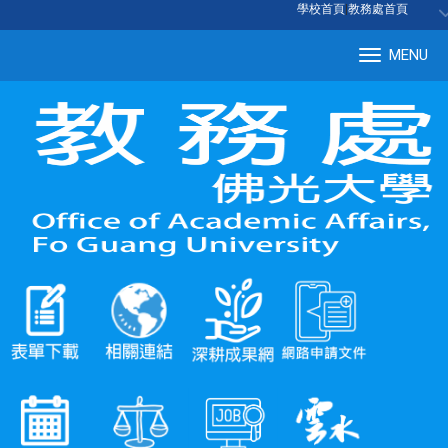
:::
學校首頁
|
教務處首頁
MENU
Tog