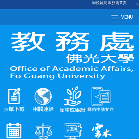
:::
學校首頁
|
教務處首頁
MENU
Tog