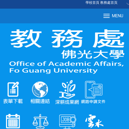
:::
學校首頁
|
教務處首頁
MENU
Tog