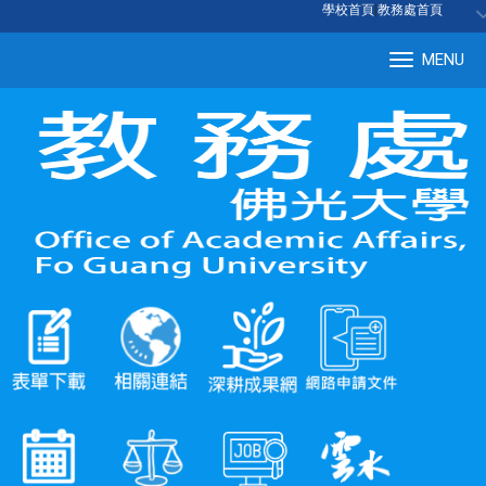
:::
學校首頁
|
教務處首頁
MENU
Tog