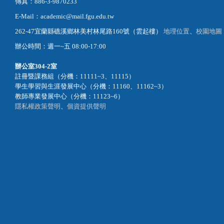
傳真：886-3-9870233
E-Mail：academic@mail.fgu.edu.tw
262-47宜蘭縣礁溪鄉林美村林尾路160號（雲起樓）
地理位置
、
校園地圖
辦公時間：週一~五 08:00-17:00
辦公室
304-2室
註冊暨課務組（分機：11111~3、11115）
學生學習與生涯發展中心（分機：11160、11162~3）
教師專業發展中心（分機：11123~6）
隱私權政策聲明
、
個資提供聲明