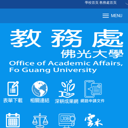
:::
學校首頁
|
教務處首頁
MENU
Tog