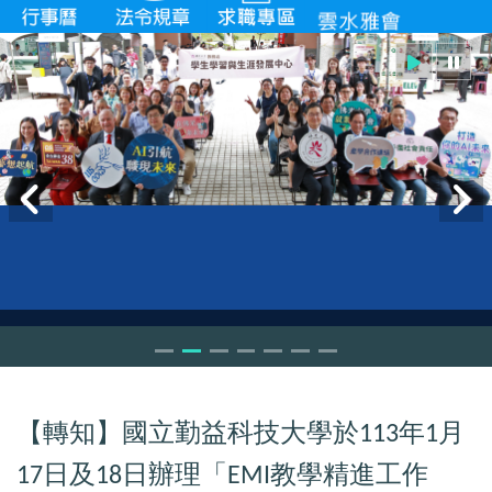
【轉知】國立勤益科技大學於
年
月
113
1
日及
日辦理「
教學精進工作
17
18
EMI