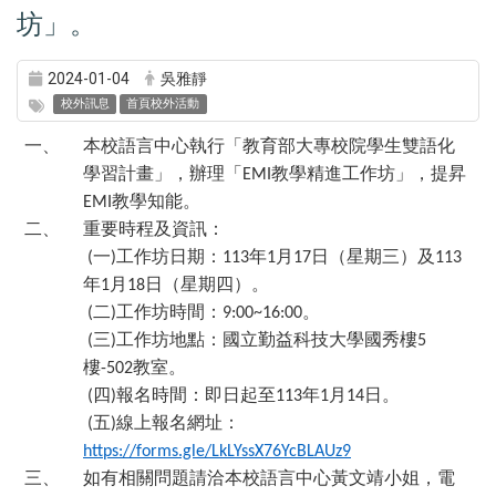
坊」。
2024-01-04
吳雅靜
校外訊息
首頁校外活動
一、
本校語言中心執行「教育部大專校院學生雙語化
學習計畫」，辦理「
教學精進工作坊」，提昇
EMI
教學知能。
EMI
二、
重要時程及資訊：
一
工作坊日期：
年
月
日（星期三）及
(
)
113
1
17
113
年
月
日（星期四）。
1
18
二
工作坊時間：
。
(
)
9:00~16:00
三
工作坊地點：國立勤益科技大學國秀樓
(
)
5
樓
教室。
-502
四
報名時間：即日起至
年
月
日。
(
)
113
1
14
五
線上報名網址：
(
)
https://forms.gle/LkLYssX76YcBLAUz9
三、
如有相關問題請洽本校語言中心黃文靖小姐，電