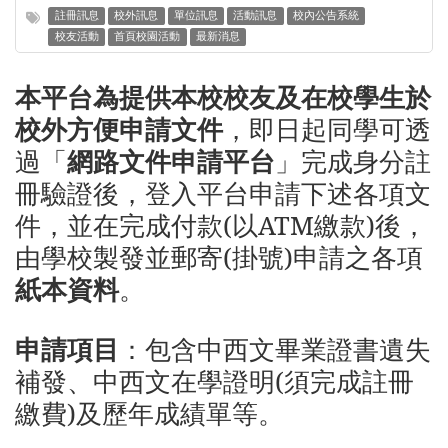
註冊訊息
校外訊息
單位訊息
活動訊息
校內公告系統
校友活動
首頁校園活動
最新消息
本平台為提供本校校友及在校學生於
校外方便申請文件
，即日起同學可透
過
「
網路文件申請平台
」
完成身分註
冊驗證後，登入平台申請下述各項文
件，並在完成付款(以ATM繳款)後，
由學校製發並郵寄(掛號)申請之各項
紙本資料
。
申請項目
：
包含中西文畢業證書遺失
補發、中西文在學證明(須完成註冊
繳費)及歷年成績單等。