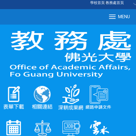
:::
學校首頁
|
教務處首頁
MENU
Tog