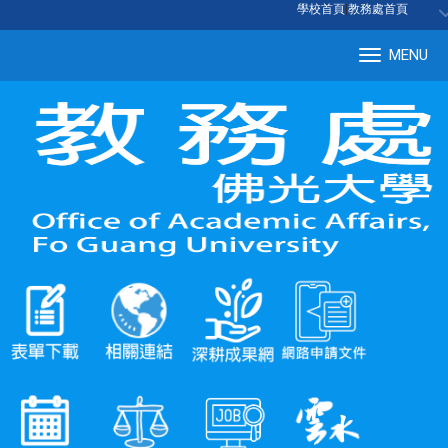
:::
學校首頁
|
教務處首頁
MENU
Tog