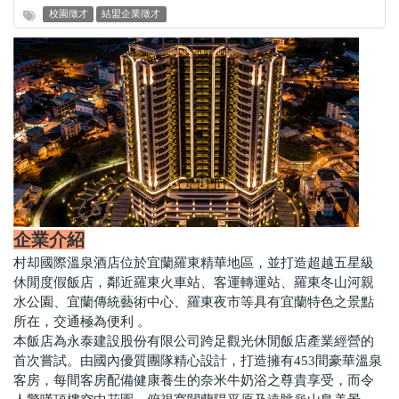
校園徵才
結盟企業徵才
企業介紹
村却國際溫泉酒店位於宜蘭羅東精華地區，並打造超越五星級
休閒度假飯店，鄰近羅東火車站、客運轉運站、羅東冬山河親
水公園、宜蘭傳統藝術中心、羅東夜市等具有宜蘭特色之景點
所在，交通極為便利 。
本飯店為永泰建設股份有限公司跨足觀光休閒飯店產業經營的
首次嘗試。由國內優質團隊精心設計，打造擁有453間豪華溫泉
客房，每間客房配備健康養生的奈米牛奶浴之尊貴享受，而令