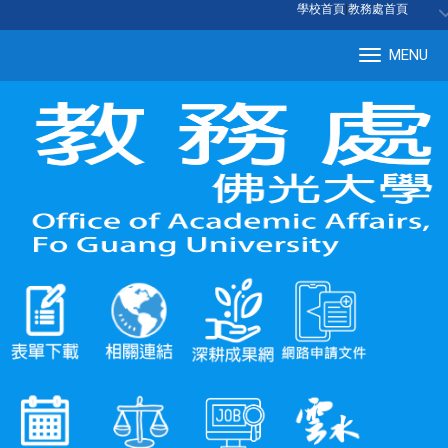
:::
學校首頁
|
教務處首頁
MENU
Tog