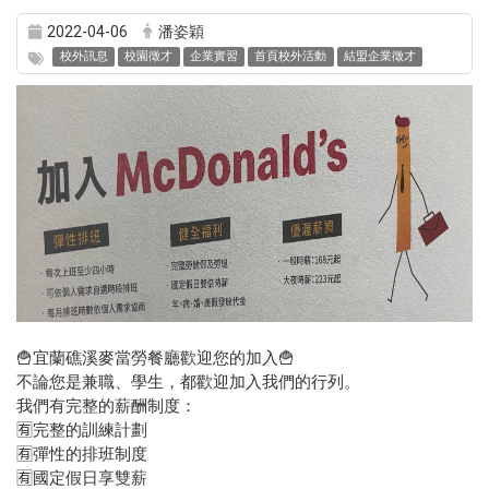
2022-04-06
潘姿穎
校外訊息
校園徵才
企業實習
首頁校外活動
結盟企業徵才
🍟宜蘭礁溪麥當勞餐廳歡迎您的加入🍟
不論您是兼職、學生，都歡迎加入我們的行列。
我們有完整的薪酬制度：
🈶完整的訓練計劃
🈶彈性的排班制度
🈶國定假日享雙薪