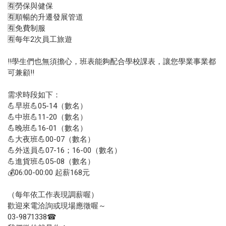
🈶勞保與健保
🈶順暢的升遷發展管道
🈶免費制服
🈶每年2次員工旅遊
‼️學生們也無須擔心，班表能夠配合學校課表，讓您學業事業都
可兼顧‼️
需求時段如下：
💪早班💪05-14（數名）
💪中班💪11-20（數名）
💪晚班💪16-01（數名）
💪大夜班💪00-07（數名）
💪外送員💪07-16；16-00（數名）
💪進貨班💪05-08（數名）
💰06:00-00:00 起薪168元
（每年依工作表現調薪喔）
歡迎來電洽詢或現場應徵喔～
03-9871338☎