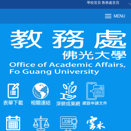
:::
學校首頁
|
教務處首頁
MENU
Tog