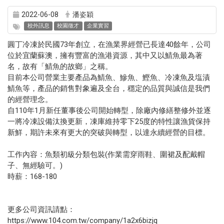
2022-06-08
潘姿穎
校外訊息
校園徵才
企業實習
圓丁冷凍於民國73年創立，在漁業界經營已長達40餘年，公司
位於宜蘭蘇澳，擁有豐富的漁港資源，其中又以鯖魚最為著
名，故有「鯖魚的故鄉」之稱。
目前本公司營業主要產品為鯖魚、鰺魚、鰹魚、冷凍魚及塩漬
鯖魚等，產品的銷售對象遍及全台，穩定的品質與誠信是我們
的經營理念。
自110年1月新任董事後公司開始轉型，除廠內修繕整修外並逐
一將冷凍設備汰換更新，凍庫維持零下25度的特性讓漁貨保持
新鮮，期許未來有更大的突破與轉型，以達永續經營的目標。
工作內容：魚類初級分類包裝(作業需穿雨鞋、圍裙及配戴帽
子、無經驗可。)
時薪：168-180
更多公司資訊請點：
https://www.104.com.tw/company/1a2x6bizjq