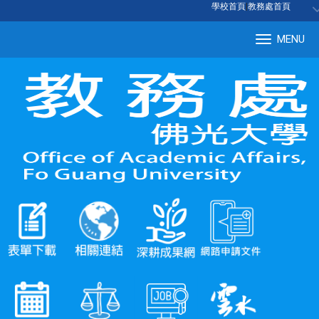
:::
學校首頁
|
教務處首頁
MENU
Tog