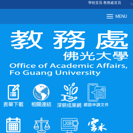
:::
學校首頁
|
教務處首頁
MENU
Tog