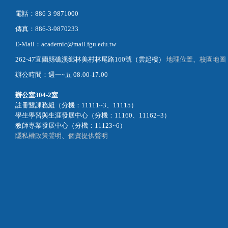
電話：886-3-9871000
傳真：886-3-9870233
E-Mail：academic@mail.fgu.edu.tw
262-47宜蘭縣礁溪鄉林美村林尾路160號（雲起樓）
地理位置
、
校園地圖
辦公時間：週一~五 08:00-17:00
辦公室
304-2室
註冊暨課務組（分機：11111~3、11115）
學生學習與生涯發展中心（分機：11160、11162~3）
教師專業發展中心（分機：11123~6）
隱私權政策聲明
、
個資提供聲明