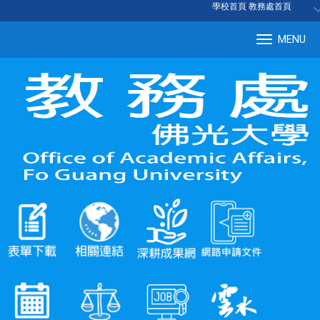
:::
學校首頁
|
教務處首頁
MENU
Tog