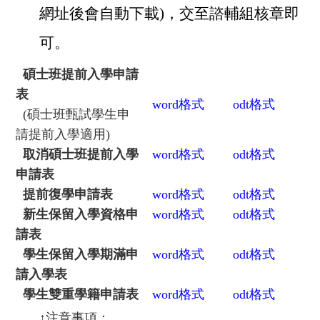
網址後會自動下載)，交至諮輔組核章即
可。
碩士班提前入學申請
表
word
格式
odt
格式
(
碩士班甄試學生申
請提前入學適用)
取消碩士班提前入學
word
格式
odt
格式
申請表
提前復學申請表
word
格式
odt
格式
新生保留入學資格申
word
格式
odt
格式
請表
學生保留入學期滿申
word
格式
odt
格式
請入學表
學生雙重學籍申請表
word
格式
odt
格式
↑
注意事項：