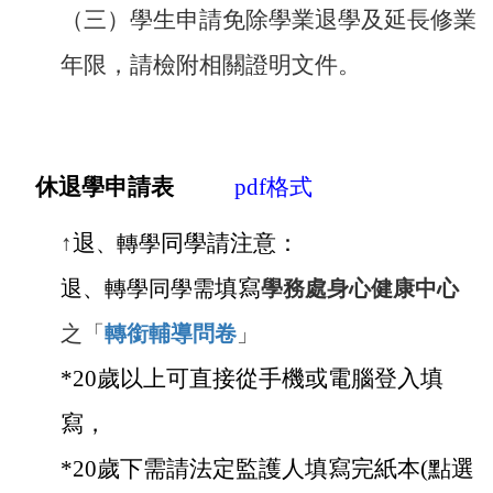
（三）學生申請免除學業退學及延長修業
年限，請檢附相關證明文件。
休退學申請表
pdf
格式
↑
退
轉學
同學請注意：
、
退、轉學同學需
填寫
學務處身心健康中心
之「
轉銜輔導問卷
」
*20
歲以上可直接從手機或電腦登入填
寫，
*20
歲下需請法定監護人填寫完紙本(點選