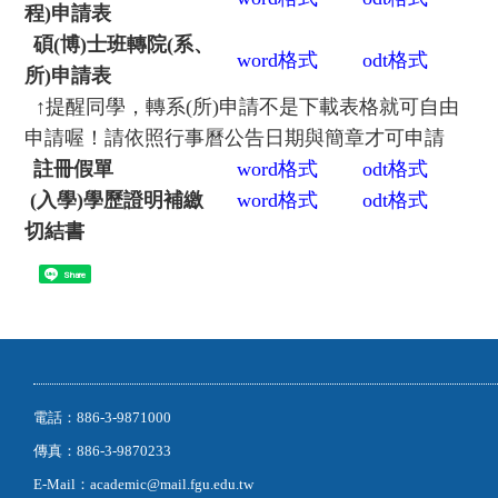
程)申請表
碩(博)士班轉院(系、
word
格式
odt
格式
所)申請表
↑
提醒同學，轉系(所)申請不是下載表格就可自由
申請喔！請依照行事曆公告日期與簡章才可申請
註冊假單
word
格式
odt
格式
(
入學)學歷證明補繳
word
格式
odt
格式
切結書
Share
電話：886-3-9871000
傳真：886-3-9870233
E-Mail：academic@mail.fgu.edu.tw