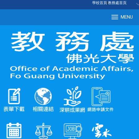
:::
學校首頁
|
教務處首頁
MENU
Tog