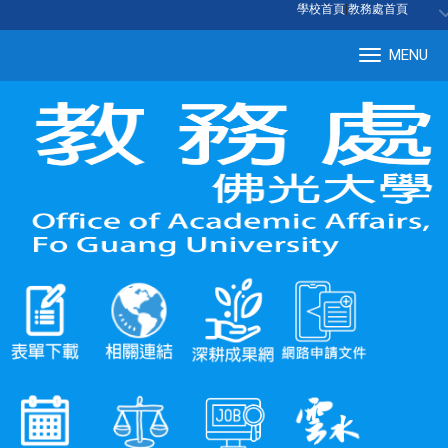
:::
學校首頁
|
教務處首頁
MENU
Tog