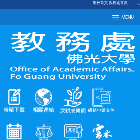
:::
學校首頁
|
教務處首頁
MENU
Tog