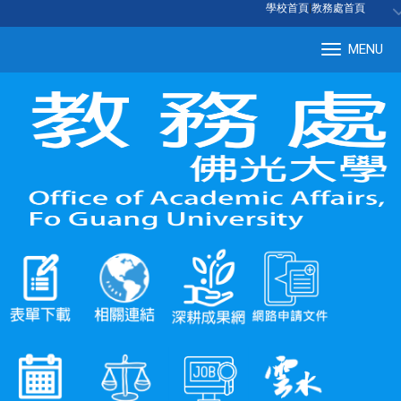
:::
學校首頁
|
教務處首頁
MENU
Tog