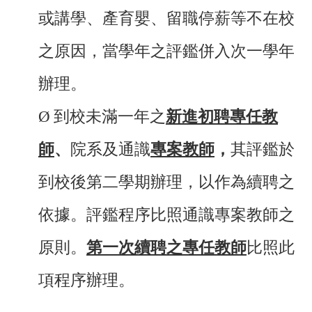
或講學、產育嬰、留職停薪等不在校
之原因，當學年之評鑑併入次一學年
辦理。
Ø
到校未滿一年之
新進初聘專任教
師
、
院系及通識
專案教師
，
其評鑑於
到校後第二學期辦理，以作為續聘之
依據。評鑑程序比照通識專案教師之
原則。
第一次續聘之專任教師
比照此
項程序辦理。