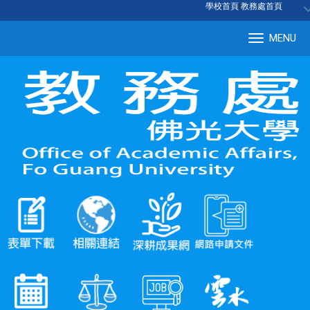
:::
學校首頁
|
教務處首頁
MENU
Tog