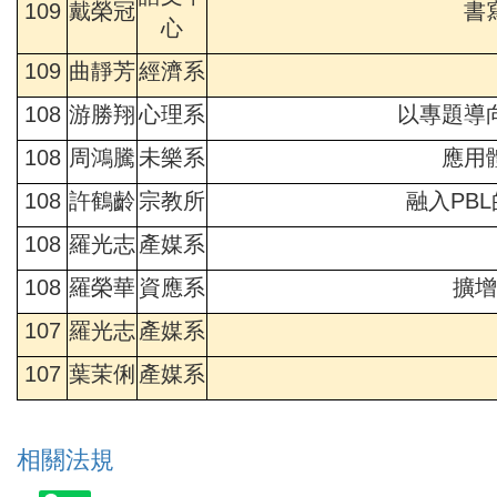
109
戴榮冠
書
心
109
曲靜芳
經濟系
108
游勝翔
心理系
以專題導
108
周鴻騰
未樂系
應用
108
許鶴齡
宗教所
融入PB
108
羅光志
產媒系
108
羅榮華
資應系
擴增
107
羅光志
產媒系
107
葉茉俐
產媒系
相關法規