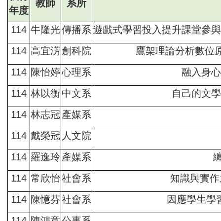
教師
系所
年度
114
牛隆光
傳播系
遊戲式學習投入提升課堂參與
114
高宜淓
創科院
鷹架理論分析數位
114
陳怡婷
心理系
融入身心
114
林以衡
中文系
自己的文學
114
林志冠
產媒系
114
戴榮冠
人文院
114
羅逸玲
產媒系
114
常欣怡
社會系
知識與實作
114
陳憶芬
社會系
因應學生學
114
陳鴻章
公事系