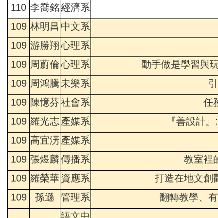
110
李喬銘
經濟系
109
林明昌
中文系
109
游勝翔
心理系
109
周蔚倫
心理系
動手做是學習與玩
109
周鴻騰
未樂系
引
109
陳憶芬
社會系
任
109
羅光志
產媒系
『善設計』
109
高宜淓
產媒系
109
張煜麟
傳播系
教室裡
109
羅榮華
資應系
打造在地文創
109
孫遜
管理系
翻轉教學、有
語文中