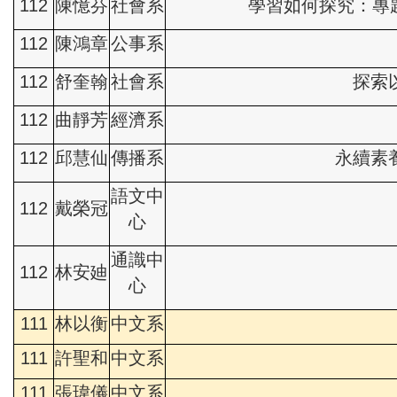
112
陳憶芬
社會系
學習如何探究：專題導
112
陳鴻章
公事系
112
舒奎翰
社會系
探索
112
曲靜芳
經濟系
112
邱慧仙
傳播系
永續素
語文中
112
戴榮冠
心
通識中
112
林安廸
心
111
林以衡
中文系
111
許聖和
中文系
111
張瑋儀
中文系