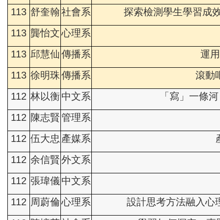
113
舒奎翰
社會系
探索檢測學生學習成效
113
龔怡文
心理系
113
邱慧仙
傳播系
運用
113
徐明珠
傳播系
滾動
112
林以衡
中文系
「寫」一條河
112
陳志賢
管理系
112
伍大忠
產媒系
112
余信賢
外文系
112
張瑋儀
中文系
112
周蔚倫
心理系
設計思考方法融入心