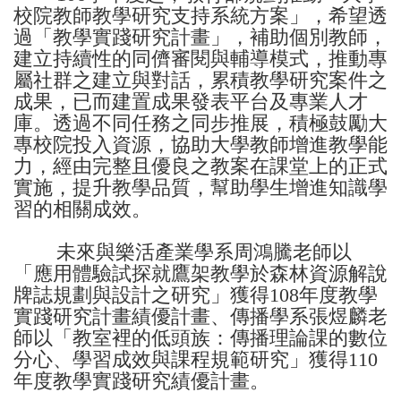
校院教師教學研究支持系統方案」，希望透
過「教學實踐研究計畫」，補助個別教師，
建立持續性的同儕審閱與輔導模式，推動專
屬社群之建立與對話，累積教學研究案件之
成果，已而建置成果發表平台及專業人才
庫。透過不同任務之同步推展，積極鼓勵大
專校院投入資源，協助大學教師增進教學能
力，經由完整且優良之教案在課堂上的正式
實施，提升教學品質，幫助學生增進知識學
習的相關成效。
未來與樂活產業學系周鴻騰老師以
「應用體驗試探就鷹架教學於森林資源解說
牌誌規劃與設計之研究」獲得108年度教學
實踐研究計畫績優計畫、傳播學系張煜麟老
師以「教室裡的低頭族：傳播理論課的數位
分心、學習成效與課程規範研究」獲得110
年度教學實踐研究績優計畫。