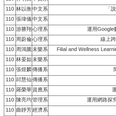
110
林以衡
中文系
「說
110
張瑋儀
中文系
110
游勝翔
心理系
運用Goog
110
周蔚倫
心理系
線上跨
110
周鴻騰
未樂系
Filial and Wellnes
110
林晏如
未樂系
110
張煜麟
傳播系
110
邱慧仙
傳播系
110
羅榮華
資應系
110
陳亮均
管理系
運用網路探
110
曲靜芳
經濟系