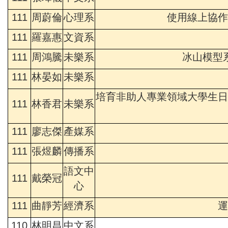
111
周蔚倫
心理系
使用線上協作
111
羅嘉惠
文資系
111
周鴻騰
未樂系
冰山模型
111
林晏如
未樂系
培育非助人專業領域大學生日
111
林香君
未樂系
111
廖志傑
產媒系
111
張煜麟
傳播系
語文中
111
戴榮冠
心
111
曲靜芳
經濟系
運
110
林明昌
中文系