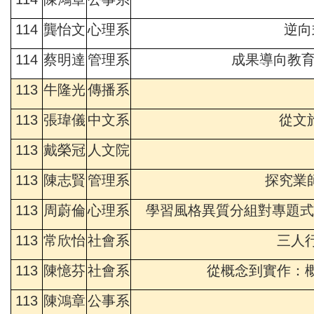
114
龔怡文
心理系
逆向
114
蔡明達
管理系
成果導向教育
113
牛隆光
傳播系
113
張瑋儀
中文系
從文
113
戴榮冠
人文院
113
陳志賢
管理系
探究業
113
周蔚倫
心理系
學習風格異質分組對專題
113
常欣怡
社會系
三人
113
陳憶芬
社會系
從概念到實作：概念為
113
陳鴻章
公事系