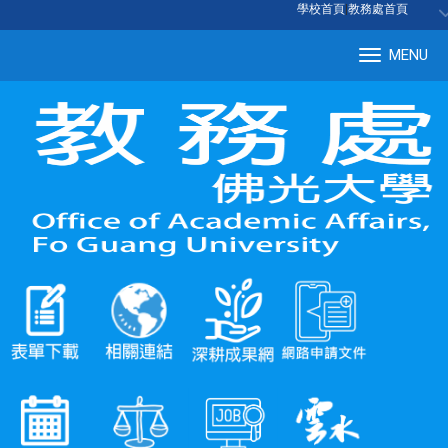
:::
學校首頁
|
教務處首頁
MENU
Tog