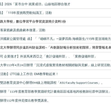
函】2026「富市台中 就業成功」山線地區聯合徵才
函】「115年度挑戰勞動知識王」活動
路大學校」數位學習平台學習資源簡介資料1份
5年客家戲劇及戲曲劇本徵選」活動
洋國家公園管理處 函】「『砌嶼不凡』—築夢四島‧海嶼新生/115年度澎湖南
北大學辦理同步遠距AI財金課程--「AI創新財報分析技術初階班」簡章暨報名表
司 企業徵才】外派馬來西亞之「會計儲備幹部」、「業務儲備幹部」
技大學
年
月
日辦理「沉浸式虛擬實境教材相關經驗與見解」線上研習活動
113
4
24
培活動】LTTC線上工作坊: EMI教學動起來！
學雙語教育資源中心辦理
線上增能課程「
」。
EMI
ASU Faculty Support Courses
學辦理「
年度教育部教學實踐研究計畫南區區域基地跨校教師社群申請辦法
113
學辦理
年度仲尼傑出教學獎講座。
112