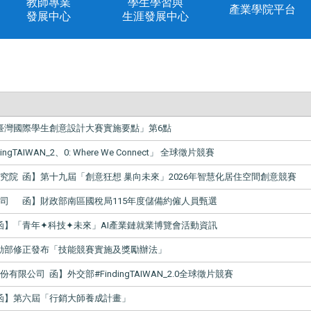
教師專業
學生學習與
產業學院平台
發展中心
生涯發展中心
臺灣國際學生創意設計大賽實施要點」第6點
gTAIWAN_2、0: Where We Connect」 全球徵片競賽
究院 函】第十九屆「創意狂想 巢向未來」2026年智慧化居住空間創意競賽
司 函】財政部南區國稅局115年度儲備約僱人員甄選
函】「青年✦科技✦未來」AI產業鏈就業博覽會活動資訊
動部修正發布「技能競賽實施及獎勵辦法」
限公司 函】外交部#FindingTAIWAN_2.0全球徵片競賽
函】第六屆「行銷大師養成計畫」