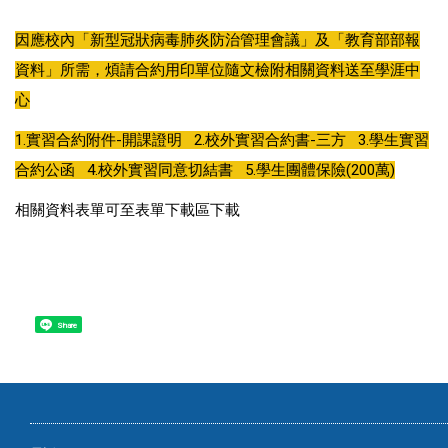
因應校內「新型冠狀病毒肺炎防治管理會議」及「教育部部報
資料」所需，煩請合約用印單位隨文檢附相關資料送至學涯中
心
1.實習合約附件-開課證明 2.校外實習合約書-三方 3.學生實習
合約公函 4.校外實習同意切結書 5.學生團體保險(200萬)
相關資料表單可至表單下載區下載
Share