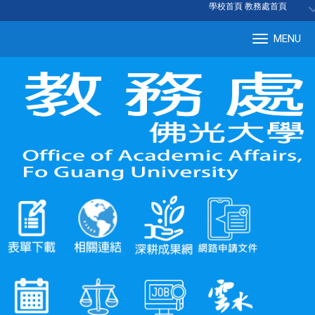
:::
學校首頁
|
教務處首頁
MENU
Tog