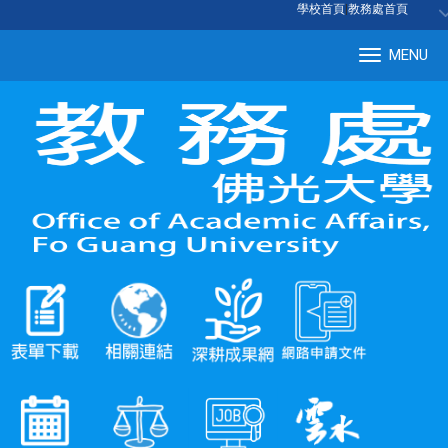
:::
學校首頁
|
教務處首頁
MENU
Tog