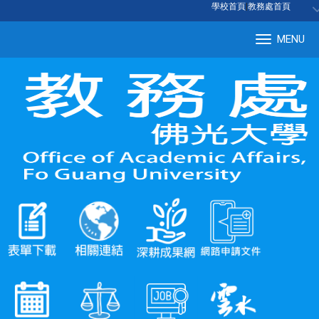
:::
學校首頁
|
教務處首頁
MENU
Tog