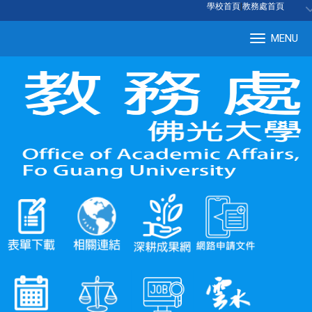
:::
學校首頁
|
教務處首頁
MENU
Tog