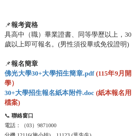
📌
報考資格
具高中（職）畢業證書、同等學歷以上，30
歲以上即可報名。(男性須役畢或免役證明)
📌
報名簡章
佛光大學30+大學招生簡章.pdf
(115年9月開
學）
30+大學招生報名紙本附件.doc
(紙本報名用
檔案)
📞
聯絡窗口
電話：（03）9871000
分機 12116(施小姐)、11123 (葉先生)