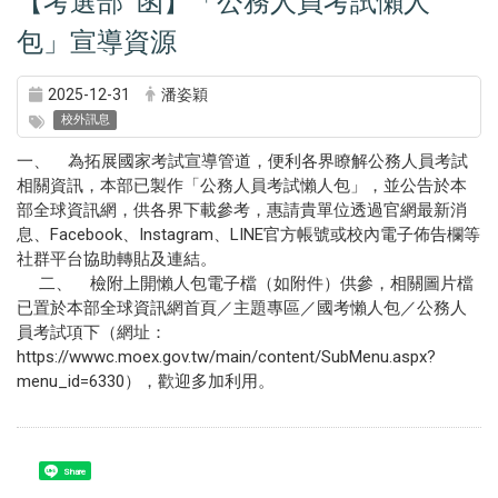
【考選部 函】「公務人員考試懶人
包」宣導資源
2025-12-31
潘姿穎
校外訊息
一、 為拓展國家考試宣導管道，便利各界瞭解公務人員考試
相關資訊，本部已製作「公務人員考試懶人包」，並公告於本
部全球資訊網，供各界下載參考，惠請貴單位透過官網最新消
息、Facebook、Instagram、LINE官方帳號或校內電子佈告欄等
社群平台協助轉貼及連結。
二、 檢附上開懶人包電子檔（如附件）供參，相關圖片檔
已置於本部全球資訊網首頁／主題專區／國考懶人包／公務人
員考試項下（網址：
https://wwwc.moex.gov.tw/main/content/SubMenu.aspx?
menu_id=6330），歡迎多加利用。
Share