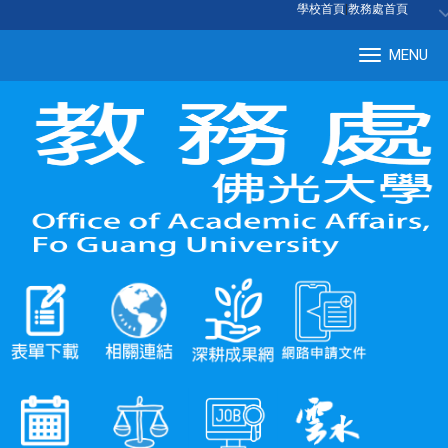
:::
學校首頁
|
教務處首頁
MENU
Tog