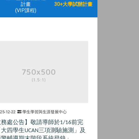
計畫
30+大學試辦計畫
(VIP課程)
25-12-22
學生學習與生涯發展中心
教務處公告】
敬請導師於
前完
1/16
「大四學生
三項測驗施測」及
UCAN
預警輔導期末階段系統登錄」