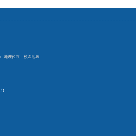
樓）
地理位置
、
校園地圖
~3）