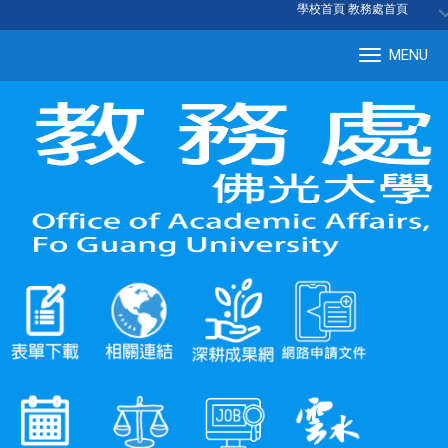
:::
學校首頁
|
教務處首頁
MENU
Tog