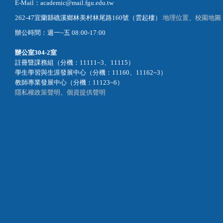
電話：886-3-9871000
傳真：886-3-9870233
E-Mail：academic@mail.fgu.edu.tw
262-47宜蘭縣礁溪鄉林美村林尾路160號（雲起樓）
地理位置
、
校園地圖
辦公時間：週一~五 08:00-17:00
辦公室
304-2室
註冊暨課務組（分機：11111~3、11115）
學生學習與生涯發展中心（分機：11160、11162~3）
教師專業發展中心（分機：11123~6）
隱私權政策聲明
、
個資提供聲明