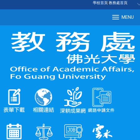
:::
學校首頁
|
教務處首頁
MENU
Tog