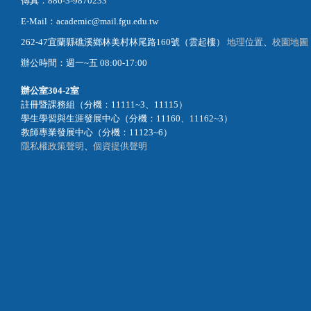
傳真：886-3-9870233
E-Mail：academic@mail.fgu.edu.tw
262-47宜蘭縣礁溪鄉林美村林尾路160號（雲起樓）
地理位置
、
校園地圖
辦公時間：週一~五 08:00-17:00
辦公室
304-2室
註冊暨課務組（分機：11111~3、11115）
學生學習與生涯發展中心（分機：11160、11162~3）
教師專業發展中心（分機：11123~6）
隱私權政策聲明
、
個資提供聲明