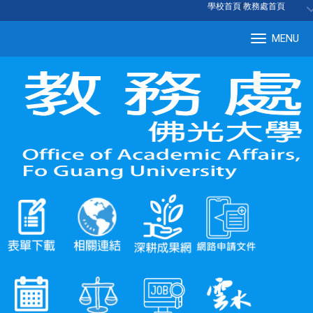
:::
學校首頁
|
教務處首頁
MENU
Tog