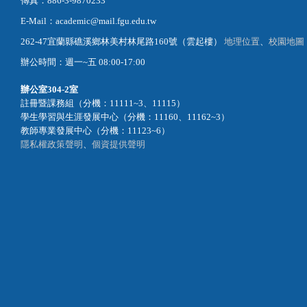
傳真：886-3-9870233
E-Mail：academic@mail.fgu.edu.tw
262-47宜蘭縣礁溪鄉林美村林尾路160號（雲起樓）
地理位置
、
校園地圖
辦公時間：週一~五 08:00-17:00
辦公室
304-2室
註冊暨課務組（分機：11111~3、11115）
學生學習與生涯發展中心（分機：11160、11162~3）
教師專業發展中心（分機：11123~6）
隱私權政策聲明
、
個資提供聲明