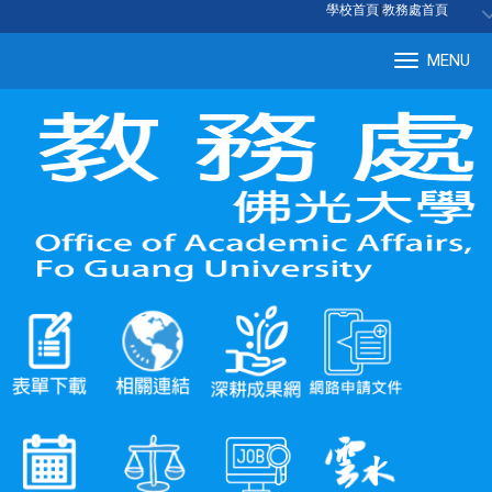
:::
學校首頁
|
教務處首頁
MENU
Tog