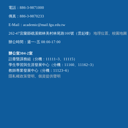
電話：886-3-9871000
傳真：886-3-9870233
E-Mail：academic@mail.fgu.edu.tw
262-47宜蘭縣礁溪鄉林美村林尾路160號（雲起樓）
地理位置
、
校園地圖
辦公時間：週一~五 08:00-17:00
辦公室
304-2室
註冊暨課務組（分機：11111~3、11115）
學生學習與生涯發展中心（分機：11160、11162~3）
教師專業發展中心（分機：11123~6）
隱私權政策聲明
、
個資提供聲明