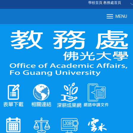
:::
學校首頁
|
教務處首頁
MENU
Tog