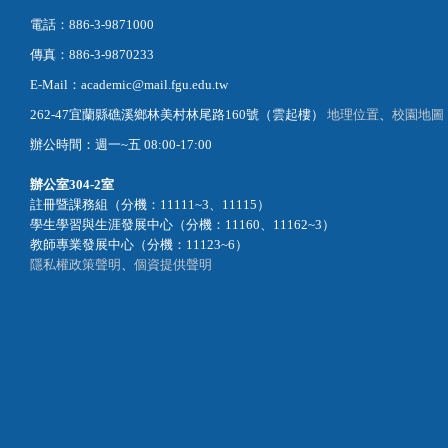
電話：886-3-9871000
傳真：886-3-9870233
E-Mail：academic@mail.fgu.edu.tw
262-47宜蘭縣礁溪鄉林美村林尾路160號（雲起樓）
地理位置
、
校園地圖
辦公時間：週一~五 08:00-17:00
辦公室
304-2室
註冊暨課務組（分機：11111~3、11115）
學生學習與生涯發展中心（分機：11160、11162~3）
教師專業發展中心（分機：11123~6）
隱私權政策聲明
、
個資提供聲明