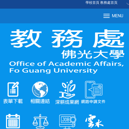
:::
學校首頁
|
教務處首頁
MENU
Tog