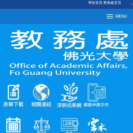
:::
學校首頁
|
教務處首頁
MENU
Tog