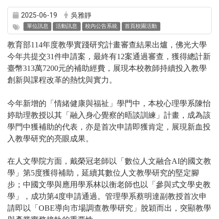
2025-06-19
吳雅靜
單位訊息
活動訊息
校內公告系統
首頁校園活動
教育部114年度教學實踐研究計畫審查結果出爐，佛光大學
今年共提交31件申請案，最終有12案通過審查，獲得總計新
臺幣313萬7200元的補助經費，展現本校教師持續投入教學
創新與課程改革的熱忱與實力。
今年新增的「情緒健康與福祉」學門中，本校心理學系陳怡
婷助理教授以其「融入身心覺察的晤談訓練」計畫，成為該
學門中獲補助的代表，亦是首次申請即獲肯定，展現新血投
入教學研究的亮眼成果。
在人文學院方面，戴榮冠老師以「數位人文融合AI的國文教
學」第5度獲得補助，延續其數位人文教學研究的堅定腳
步；中國文學與應用學系林以衡老師也以「參與式文學史教
學」，成功第4度申請通過。管理學系蔡明達副教授首次申
請即以「OBE導向市場調查教學研究」脫穎而出，突顯教學