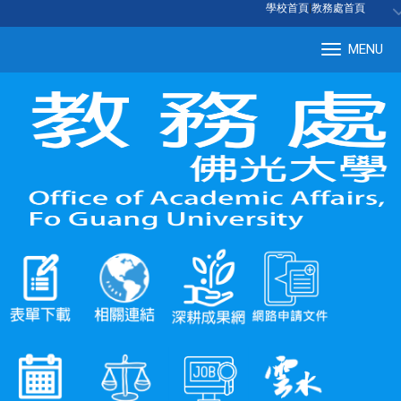
:::
學校首頁
|
教務處首頁
MENU
Tog