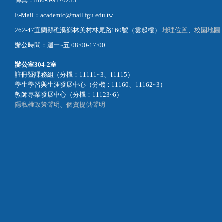
傳真：886-3-9870233
E-Mail：academic@mail.fgu.edu.tw
262-47宜蘭縣礁溪鄉林美村林尾路160號（雲起樓）
地理位置
、
校園地圖
辦公時間：週一~五 08:00-17:00
辦公室
304-2室
註冊暨課務組（分機：11111~3、11115）
學生學習與生涯發展中心（分機：11160、11162~3）
教師專業發展中心（分機：11123~6）
隱私權政策聲明
、
個資提供聲明