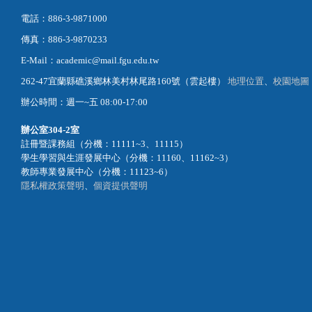
電話：886-3-9871000
傳真：886-3-9870233
E-Mail：academic@mail.fgu.edu.tw
262-47宜蘭縣礁溪鄉林美村林尾路160號（雲起樓）
地理位置
、
校園地圖
辦公時間：週一~五 08:00-17:00
辦公室
304-2室
註冊暨課務組（分機：11111~3、11115）
學生學習與生涯發展中心（分機：11160、11162~3）
教師專業發展中心（分機：11123~6）
隱私權政策聲明
、
個資提供聲明