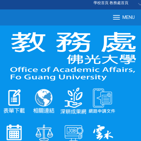
:::
學校首頁
|
教務處首頁
MENU
Tog