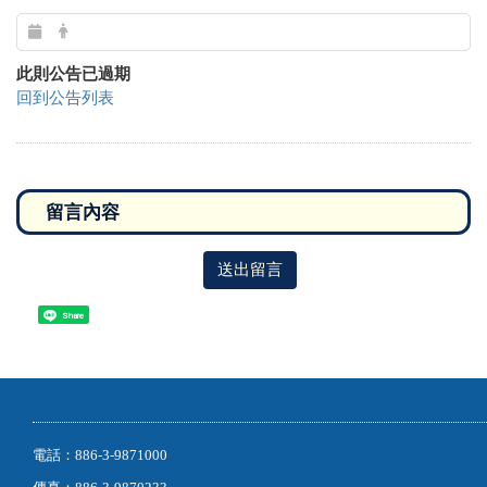
【教務處-小藍鵲計畫】
113-1經濟不利
學生8項獎補助支持措施
此則公告已過期
回到公告列表
送出留言
Share