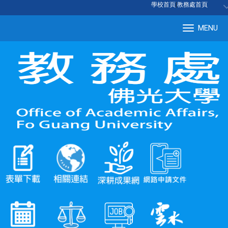
:::
學校首頁
|
教務處首頁
MENU
Tog