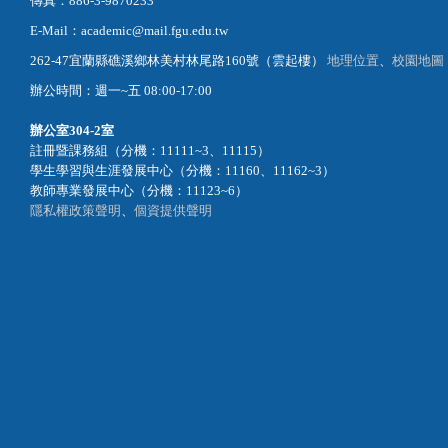
電話：886-3-9871000
傳真：886-3-9870233
E-Mail：academic@mail.fgu.edu.tw
262-47宜蘭縣礁溪鄉林美村林尾路160號（雲起樓）
地理位置
、
校園地圖
辦公時間：週一~五 08:00-17:00
辦公室
304-2室
註冊暨課務組（分機：11111~3、11115）
學生學習與生涯發展中心（分機：11160、11162~3）
教師專業發展中心（分機：11123~6）
隱私權政策聲明
、
個資提供聲明