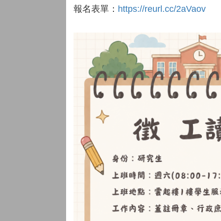
報名表單：
https://reurl.cc/2aVaov