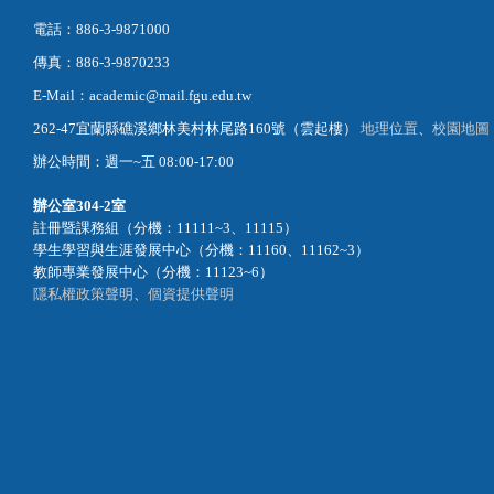
電話：886-3-9871000
傳真：886-3-9870233
E-Mail：academic@mail.fgu.edu.tw
262-47宜蘭縣礁溪鄉林美村林尾路160號（雲起樓）
地理位置
、
校園地圖
辦公時間：週一~五 08:00-17:00
辦公室
304-2室
註冊暨課務組（分機：11111~3、11115）
學生學習與生涯發展中心（分機：11160、11162~3）
教師專業發展中心（分機：11123~6）
隱私權政策聲明
、
個資提供聲明