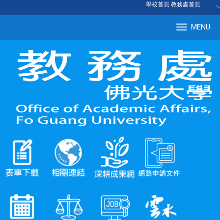
:::
學校首頁
|
教務處首頁
MENU
Tog