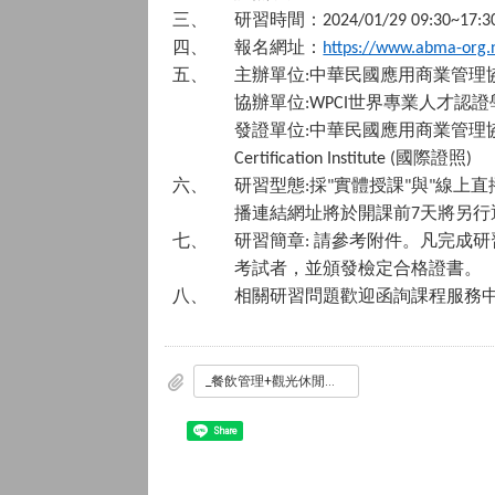
三、
研習時間：
2024/01/29 09:30~17:3
四、
報名網址：
https://www.abma-org.
五、
主辦單位
中華民國應用商業管理
:
協辦單位
世界專業人才認證
:WPCI
發證單位
中華民國應用商業管理
:
國際證照
Certification Institute (
)
六、
研習型態
採
實體授課
與
線上直
:
"
"
"
播連結網址將於開課前
天將另行
7
七、
研習簡章
請參考附件。凡完成研
:
考試者，並頒發檢定合格證書。
八、
相關研習問題歡迎函詢課程服務
_餐飲管理+觀光休閒產業個案教學_研習暨證照檢定密集輔導班.pdf
Share