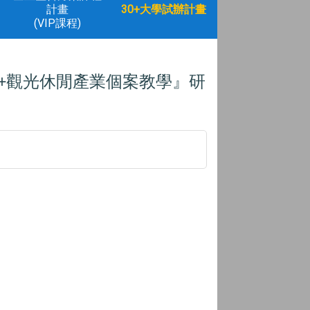
計畫
30+大學試辦計畫
(VIP課程)
觀光休閒產業個案教學』研
+