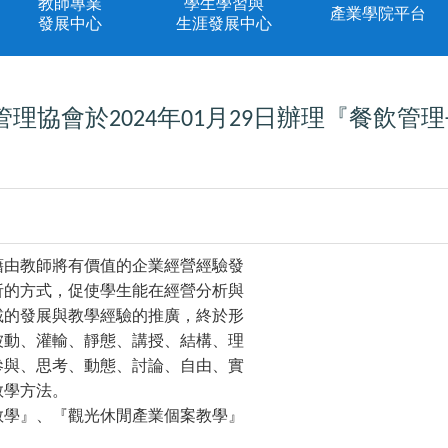
教師專業
學生學習與
產業學院平台
發展中心
生涯發展中心
管理協會於
年
月
日辦理『餐飲管理
2024
01
29
藉由教師將有價值的企業經營經驗發
析的方式，促使學生能在經營分析與
載的發展與教學經驗的推廣，終於形
被動、灌輸、靜態、講授、結構、理
參與、思考、動態、討論、自由、實
教學方法。
教學』、『觀光休閒產業個案教學』