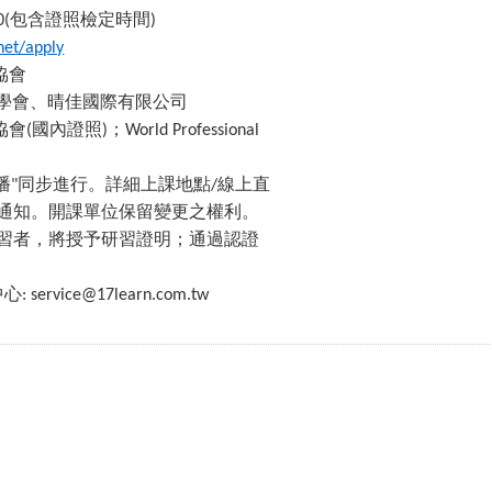
包含證照檢定時間
0(
)
net/apply
協會
學會、晴佳國際有限公司
協會
國內證照
；
(
)
World Professional
播
同步進行。詳細上課地點
線上直
"
/
通知。開課單位保留變更之權利。
習者，將授予研習證明；通過認證
中心
: service@17learn.com.tw