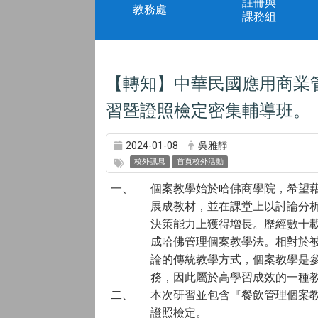
註冊與
教務處
課務組
【轉知】中華民國應用商業
習暨證照檢定密集輔導班。
2024-01-08
吳雅靜
校外訊息
首頁校外活動
一、
個案教學始於哈佛商學院，希望
展成教材，並在課堂上以討論分
決策能力上獲得增長。歷經數十
成哈佛管理個案教學法。相對於
論的傳統教學方式，個案教學是
務，因此屬於高學習成效的一種
二、
本次研習並包含『餐飲管理個案
證照檢定。