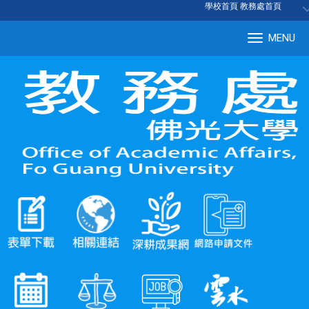
:::
學校首頁
|
教務處首頁
MENU
Tog