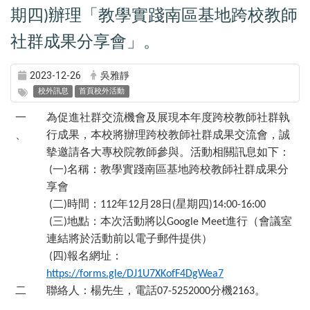
期四
辦理「教學實踐南區基地跨校教師
)
社群成果分享會」。
2023-12-26
吳雅靜
校外訊息
首頁校外活動
一
為促進社群交流機會及展現本年度跨校教師社群執
、
行成果，本校將辦理跨校教師社群成果交流會，誠
摰邀請各大專校院教師參與。活動相關訊息如下：
一
名稱：教學實踐南區基地跨校教師社群成果分
(
)
享會
二
時間：
年
月
日
星期四
(
)
112
12
28
(
)14:00-16:00
三
地點：本次活動將以
進行（會議室
(
)
Google Meet
連結將於活動前以電子郵件提供）
四
報名網址：
(
)
https://forms.gle/DJ1U7XKofF4DgWea7
二
聯絡人：楊先生，電話
分機
。
07-5252000
2163
、