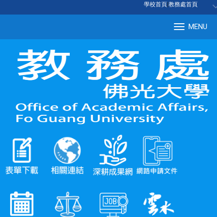
:::
學校首頁
|
教務處首頁
MENU
Tog