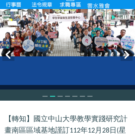
【轉知】國立中山大學教學實踐研究計
畫南區區域基地謹訂
年
月
日
星
112
12
28
(