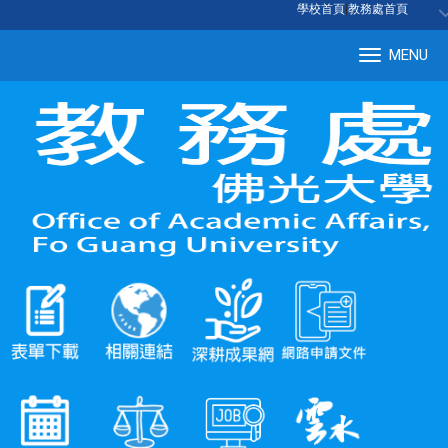
:::
學校首頁
|
教務處首頁
MENU
Tog