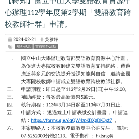
【轉知】國立中山大學雙語教育資源中
心辦理
學年度第
學期「雙語教育跨
112
2
校教師社群」申請。
2024-02-21
吳雅靜
校外訊息
首頁校外活動
一、
國立中山大學辦理教育部雙語教育資源中心計畫，
為促進大專院校教師建立雙語教育支持網絡，透過
廣泛與多元的交流提升授課知能與自信，邀請全國
大專院校教師申請成立雙語教育跨校教師社群。
二、
申請期程：即日起至
年
月
日
四
中午
。
113
2
29
(
)
12:00
三、
補助經費：每案最高新臺幣
萬元。
5
四、
執行期程：
年
月
日起至
年
月
日止。
113
3
14
113
7
31
五、
申請方式：
透過線上申請表繳交計畫書，
申請連
結：
。
https://forms.gle/6qQW4zpKDXgDKQxt7
六、
本案聯絡人：本校教務處教發中心莊先生，
電話
:
分機
。電子郵件：
07-5252000
2113
hktsng@