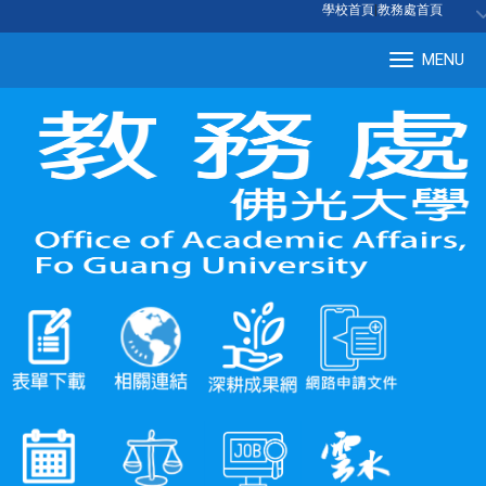
:::
學校首頁
|
教務處首頁
MENU
Tog