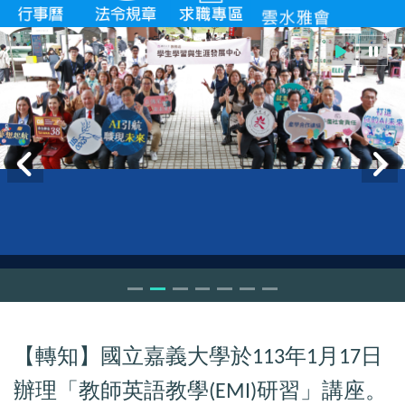
【轉知】國立嘉義大學於
年
月
日
113
1
17
辦理「教師英語教學
研習」講座。
(EMI)