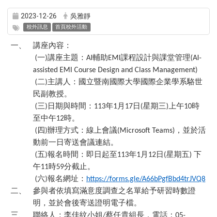
2023-12-26
吳雅靜
校外訊息
首頁校外活動
一、
講座內容：
一
講座主題：
輔助
課程設計與課堂管理
(
)
AI
EMI
(AI-
assisted EMI Course Design and Class Management)
二
主講人：國立暨南國際大學國際企業學系駱世
(
)
民副教授。
三
日期與時間：
年
月
日
星期三
上午
時
(
)
113
1
17
(
)
10
至中午
時。
12
四
辦理方式：線上會議
，並於活
(
)
(Microsoft Teams)
動前一日寄送會議連結。
五
報名時間：即日起至
年
月
日
星期五
下
(
)
113
1
12
(
)
午
時
分截止。
11
59
六
報名網址：
(
)
https://forms.gle/A66bPgfBbd4trJVQ8
二、
參與者依填寫滿意度調查之名單給予研習時數證
明，並於會後寄送證明電子檔。
三、
聯絡人：李佳紋小姐
蔡任貴組長，電話：
/
05-