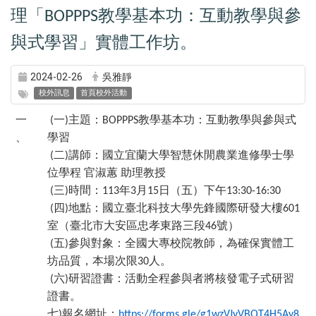
理「
教學基本功：互動教學與參
BOPPPS
與式學習」實體工作坊。
2024-02-26
吳雅靜
校外訊息
首頁校外活動
一
一
主題：
教學基本功：互動教學與參與式
(
)
BOPPPS
、
學習
二
講師：國立宜蘭大學智慧休閒農業進修學士學
(
)
位學程
官淑蕙
助理教授
三
時間：
年
月
日（五）下午
(
)
113
3
15
13:30-16:30
四
地點：國立臺北科技大學先鋒國際研發大樓
(
)
601
室（臺北市大安區忠孝東路三段
號）
46
五
參與對象：全國大專校院教師，為確保實體工
(
)
坊品質，本場次限
人。
30
六
研習證書：活動全程參與者將核發電子式研習
(
)
證書。
七
報名網址：
)
https://forms.gle/g1wzVJyVBQT4H5Ay8