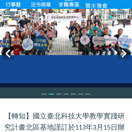
【轉知】國立臺北科技大學教學實踐研
究計畫北區基地謹訂於
年
月
日辦
113
3
15