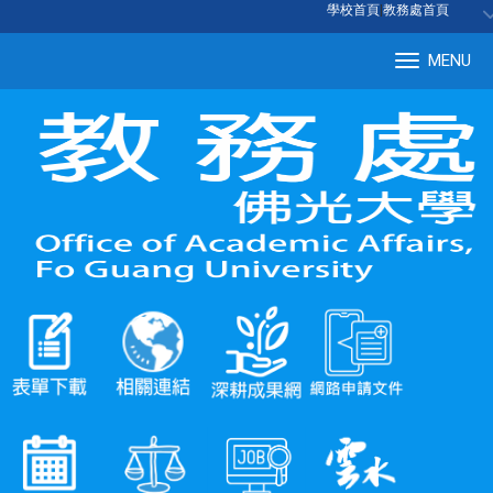
:::
學校首頁
|
教務處首頁
MENU
Tog