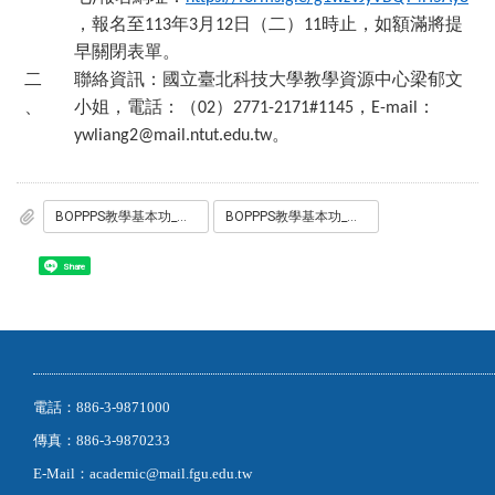
，報名至
年
月
日（二）
時止，如額滿將提
113
3
12
11
早關閉表單。
二
聯絡資訊：國立臺北科技大學教學資源中心梁郁文
、
小姐，電話：（
）
，
：
02
2771-2171#1145
E-mail
。
ywliang2@mail.ntut.edu.tw
BOPPPS教學基本功_互動教學與參與式學習_實體工作坊_1.pdf
BOPPPS教學基本功_互動教學與參與式學習_實體工作坊_2.pdf
Share
電話：886-3-9871000
傳真：886-3-9870233
E-Mail：academic@mail.fgu.edu.tw