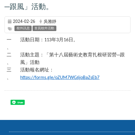
─跟風」活動。
2024-02-26
吳雅靜
校外訊息
首頁校外活動
一
活動日期：
年
月
日。
113
3
16
、
二
活動主題：「第十八屆藝術史教育扎根研習營─跟
、
風」活動
三
活動報名網址：
、
https://forms.gle/oZUM7WG6joBaZsEb7
Share