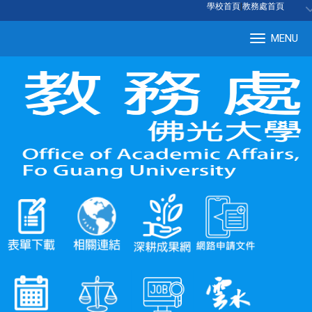
:::
學校首頁
|
教務處首頁
MENU
Tog