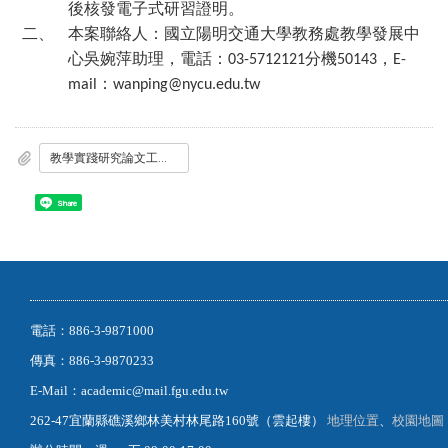
後核發電子式研習證明。
二、
本案聯絡人：國立陽明交通大學教務處教學發展中
心吳婉萍助理，電話：
分機
，
03-5712121
50143
E-
：
mail
wanping@nycu.edu.tw
教學實踐研究論文工作坊0321.pdf
Share
電話：886-3-9871000
傳真：886-3-9870233
E-Mail：academic@mail.fgu.edu.tw
262-47宜蘭縣礁溪鄉林美村林尾路160號（雲起樓）
地理位置
、
校園地圖