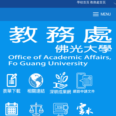
:::
學校首頁
|
教務處首頁
MENU
Tog