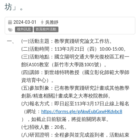
坊」。
2024-03-01
吳雅靜
校外訊息
首頁校外活動
一、
一
活動主題：教學實踐研究論文工作坊。
(
)
二
活動時間：
年
月
日（四）
。
(
)
113
3
21
10:00-15:00
三
活動地點：國立陽明交通大學光復校區工程一
(
)
館
教室（新竹市大學路
號）。
EA101
1001
四
講師：劉世雄特聘教授（國立彰化師範大學師
(
)
資培育中心）。
五
參加對象：已有教學實踐研究計畫或其他教學
(
)
創新
精進相關計畫成果之大專校院教師。
/
六
報名方式：即日起至
年
月
日止線上報名
(
)
113
3
17
（網址：
https://forms.gle/gAkwEubGxwHKdvbc8
），如截止日前額滿，將提前關閉表單。
七
招收人數：
名。
(
)
20
八
研習證明：全程參與並完成簽到者，活動結束
(
)