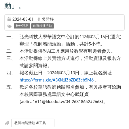
動」。
2024-03-01
吳雅靜
校外訊息
首頁校外活動
一、
弘光科技大學華語文中心訂於
年
月
日
週六
113
03
16
(
)
辦理「教師增能活動」活動，共計
小時。
5
二、
本活動提供對
工具應用於教學有興趣者參與。
AI
三、
本活動採線上與實體方式進行，活動資訊及報名方
式請參閱海報。
四、
報名截止日：
年
月
日，線上報名網址：
2024
03
13
。
https://forms.gle/A3XN1iZbZD8Zcb5M6
五、
歡迎各校華語教師踴躍報名參加，有興趣者可洽詢
本校國際事務處華語文中心武紅貞
。
(aelina1611@hk.edu.tw/04-26318652#2668)
教師增能活動-AI工具應用於教學.pdf