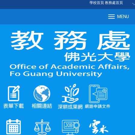
:::
學校首頁
|
教務處首頁
MENU
Tog